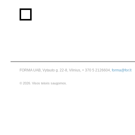
FORMA UAB, Vytauto g. 22-8, Vilnius, + 370 5 2126604,
forma@for.lt
© 2026. Visos teisės saugomos.